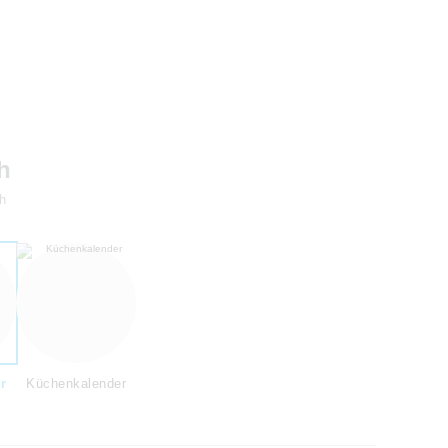
h
h
r
Küchenkalender