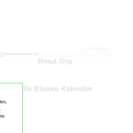
Road Trip
Alle Blanko Kalender
len,
.
ine