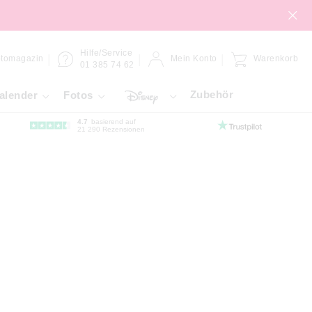
Hilfe/Service
tomagazin
Mein Konto
Warenkorb
01 385 74 62
Zubehör
alender
Fotos
4.7
basierend auf
21 290 Rezensionen