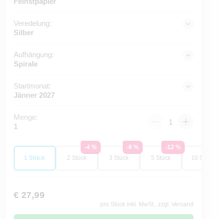
Feinstpapier
Veredelung:
Silber
Aufhängung:
Spirale
Startmonat:
Jänner 2027
Menge:
1
-4 %
-8 %
-12 %
-16
1 Stück
2 Stück
3 Stück
5 Stück
10 Stück
€ 27,99
pro Stück inkl. MwSt., zzgl. Versand