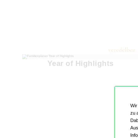
Year of Highlights
Wir
zu 
Dab
Aus
Inf