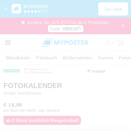
MYPOSTER
Zur App
(4,6)
🪩 Sichere Dir 10% EXTRA ab 2 Produkten.
Code:
VIBE10
Wandbilder
Fotobuch
Bilderrahmen
Karten
Fotoc
4.7
basierend auf
21 285 Rezensionen
FOTOKALENDER
Vorlage: Best Memories
€ 18,99
pro Stück inkl. MwSt., zzgl. Versand
ab 2 Stück zusätzlich Mengenrabatt