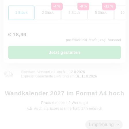
-4 %
-8 %
-12 %
1 Stück
2 Stück
3 Stück
5 Stück
10 St
€ 18,99
pro Stück inkl. MwSt., zzgl. Versand
Jetzt gestalten
Standard: Versand vsl. am
Mi., 12.8.2026
Express: Garantierte Lieferung am
Di., 11.8.2026
Wandkalender 2027 im Format A4 hoch
Produktionszeit
2
Werktage
Auch als Express innerhalb 24h möglich
Empfehlung