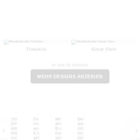
Timeless
Great View
48 VON 50 DESIGNS
MEHR DESIGNS ANZEIGEN
Schöne, gemeinsame
Der Kalender war eher
Meine Kinder lieben
Der Kalender mit Fotos
Erinnerungen aus dem
ein spontaner Kauf,
den Frozen-Kalender.
aus meinem Sri Lanka-
letzten Jahr,
weil meine Kinder Lilo
Er musste sofort in der
Urlaub erinnert mich an
festgehalten in
& Stitch lieben. Er
Küche aufgehängt
einige der
unserem Cars-
gefällt ihnen richtig gut
werden, damit ihn auch
besondersten Momente