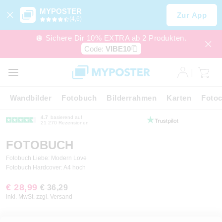
MYPOSTER
Zur App
(4,6)
🪩 Sichere Dir 10% EXTRA ab 2 Produkten.
Code:
VIBE10
Wandbilder
Fotobuch
Bilderrahmen
Karten
Fotoc
4.7
basierend auf
21 270 Rezensionen
FOTOBUCH
Fotobuch Liebe: Modern Love
Fotobuch Hardcover: A4 hoch
€ 28,99
€ 36,29
inkl. MwSt. zzgl. Versand