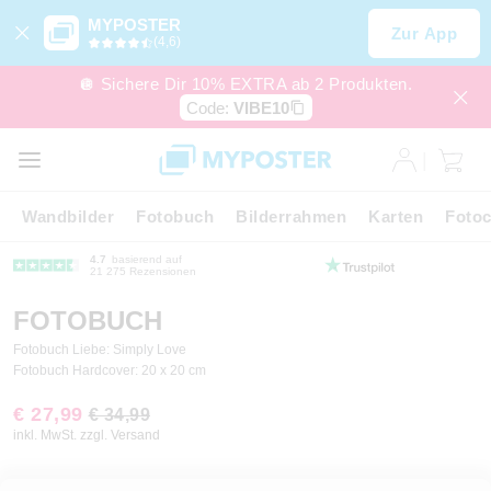
MYPOSTER
Zur App
(4,6)
🪩 Sichere Dir 10% EXTRA ab 2 Produkten.
Code:
VIBE10
Wandbilder
Fotobuch
Bilderrahmen
Karten
Fotoc
4.7
basierend auf
21 275 Rezensionen
FOTOBUCH
Fotobuch Liebe: Simply Love
Fotobuch Hardcover: 20 x 20 cm
€ 27,99
€ 34,99
inkl. MwSt. zzgl. Versand