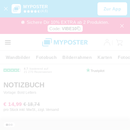
MYPOSTER
Zur App
(4,6)
🪩 Sichere Dir 10% EXTRA ab 2 Produkten.
Code:
VIBE10
Wandbilder
Fotobuch
Bilderrahmen
Karten
Fotoc
4.7
basierend auf
21 270 Rezensionen
NOTIZBUCH
Vorlage: Bold Letters
€ 14,99
€ 18,74
pro Stück inkl. MwSt., zzgl. Versand