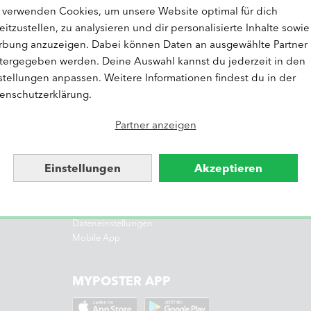
 verwenden Cookies, um unsere Website optimal für dich
eitzustellen, zu analysieren und dir personalisierte Inhalte sowie
bung anzuzeigen. Dabei können Daten an ausgewählte Partner
tergegeben werden. Deine Auswahl kannst du jederzeit in den
ÜBER MYPOSTER
stellungen anpassen. Weitere Informationen findest du in der
Über MYPOSTER
enschutzerklärung.
Jobs
Presse
Partner anzeigen
MYPOSTER Magazin
Partnerprogramm
Impressum
Einstellungen
Akzeptieren
AGBs
Widerruf
Datenschutz
Dateneinstellungen
Mobile App
MYPOSTER APP