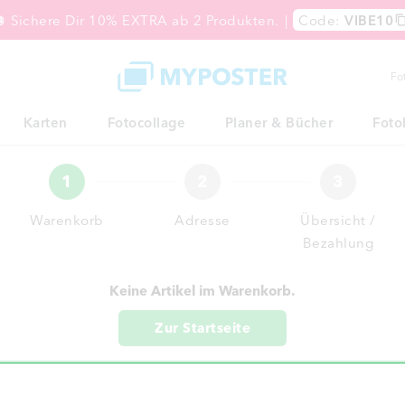
 Sichere Dir 10% EXTRA ab 2 Produkten.
|
Code:
VIBE10
Fo
Karten
Fotocollage
Planer & Bücher
Foto
1
2
3
Warenkorb
Adresse
Übersicht /
Bezahlung
Keine Artikel im Warenkorb.
Zur Startseite