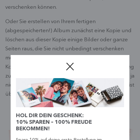
verschenken können.
Oder Sie erstellen von Ihrem fertigen
(abgespeicherten!) Album zunächst eine Kopie und
löschen aus dieser Kopie einige Bilder oder ganze
Seiten raus, die Sie nicht unbedingt verschenken
möchten. Dann haben Sie für sich selbst eine
Komplett-Version und zudem eine gekürzte Fassung
zum Verschenken – oftmals müssen die Großeltern ja
nicht unbedingt ALLE Fotos sehen ?. Ein Fotobuch ist
übrigens das perfekte
Geschenk für Omas
!
HOL DIR DEIN GESCHENK:
10% SPAREN – 100% FREUDE
BEKOMMEN!