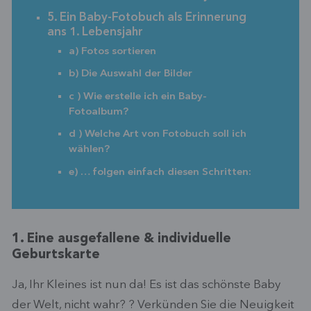
5. Ein Baby-Fotobuch als Erinnerung
ans 1. Lebensjahr
a) Fotos sortieren
b) Die Auswahl der Bilder
c ) Wie erstelle ich ein Baby-
Fotoalbum?
d ) Welche Art von Fotobuch soll ich
wählen?
e) … folgen einfach diesen Schritten:
1. Eine ausgefallene & individuelle
Geburtskarte
Ja, Ihr Kleines ist nun da! Es ist das schönste Baby
der Welt, nicht wahr? ? Verkünden Sie die Neuigkeit