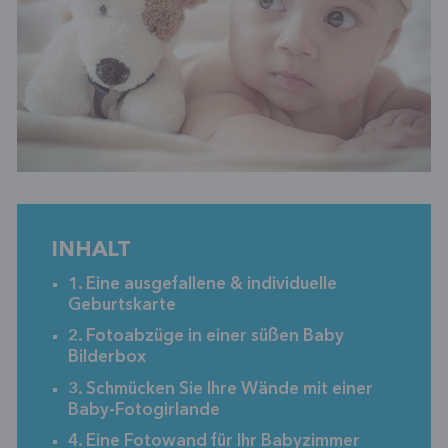
INHALT
1. Eine ausgefallene & individuelle
Geburtskarte
2. Fotoabzüge in einer süßen Baby
Bilderbox
3. Schmücken Sie Ihre Wände mit einer
Baby-Fotogirlande
4. Eine Fotowand für Ihr Babyzimmer