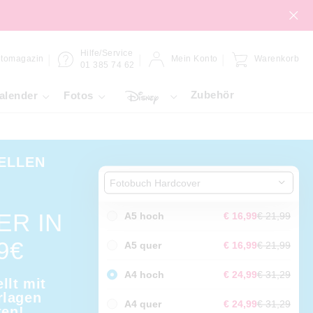
Hilfe/Service
tomagazin
Mein Konto
Warenkorb
01 385 74 62
Zubehör
alender
Fotos
ELLEN
Fotobuch Hardcover
ER IN
A5 hoch
€ 16,99
€ 21,99
9€
A5 quer
€ 16,99
€ 21,99
A4 hoch
€ 24,99
€ 31,29
llt mit
rlagen
A4 quer
€ 24,99
€ 31,29
ten!