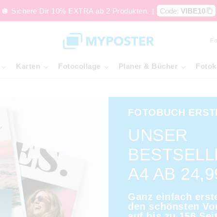
🪩 Sichere Dir 10% EXTRA ab 2 Produkten.
|
Code:
VIBE10
Fo
Karten
Fotocollage
Planer & Bücher
Fotok
FOTOBUCH ERST
UNSER
BESTSELL
A4 AB 24,9
Ganz einfach erste
den schönsten Vo
auf bis zu 156 Sei