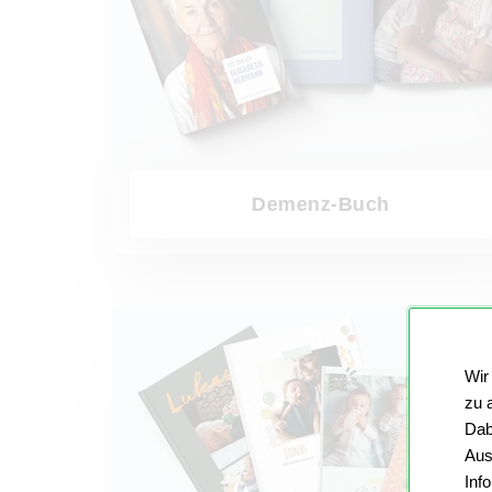
Demenz-Buch
Fotobuch Buchtypen
Wir
zu 
Dab
Aus
Inf