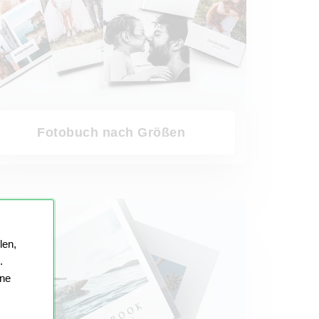
Fotobuch nach Größen
ch Urlaub
len,
.
ine