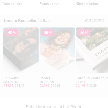
Wandbilder
Fotobücher
Kinderbücher
Mehr anzeigen
Unsere Bestseller im Sale
-45 %
-45 %
-20 %
Leinwand
Poster
Fotobuch Hardcove
80 x 60 cm
70 x 50 cm
A4 hoch
€ 39,99
€ 72,49
€ 16,99
€ 30,99
€ 24,99
€ 31,29
Echte Momente, echte Bilder.