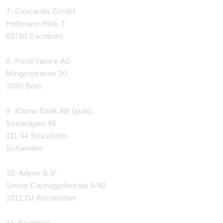
7. Concardis GmbH
Helfmann-Park 7
65760 Eschborn
8. PostFinance AG
Mingerstrasse 20
3030 Bern
9. Klarna Bank AB (publ).
Sveavägen 46
111 34 Stockholm
Schweden
10. Adyen B.V.
Simon Carmiggeltstraat 6-50
1011 DJ Amsterdam
11. Braintree