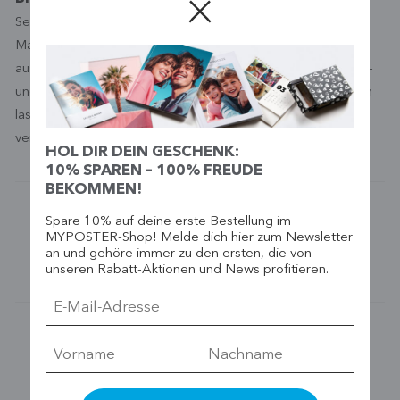
Seit 2015 ist Birgit Online-Redakteurin beim MYPOSTER
Magazin. Sie kennt die MYPOSTER-Produkte in- und
auswendig und gibt in ihren Beiträgen DIY-Tipps, Geschenk-
und Deko-Ideen, die sich mit den Fotoprodukten realisieren
lassen. Als Hobby-Fotografin schreibt sie auch über
verschiedene Themen rund um Fotografie.
HOL DIR DEIN GESCHENK:
10% SPAREN – 100% FREUDE
BEKOMMEN!
Vorheriger Artikel
Spare 10% auf deine erste Bestellung im
Die Petersburger Hängung
MYPOSTER-Shop! Melde dich hier zum Newsletter
für dein Zuhause
an und gehöre immer zu den ersten, die von
unseren Rabatt-Aktionen und News profitieren.
Nächster Artikel
Clever: Das KI-Fotobuch von
MYPOSTER