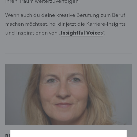
ihren Traum weiterzuverfolgen.
Wenn auch du deine kreative Berufung zum Beruf
machen möchtest, hol dir jetzt die Karriere-Insights
und Inspirationen von „
Insightful Voices
”.
BIRGIT BIENHAUS