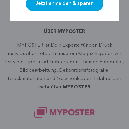
ÜBER MYPOSTER
MYPOSTER ist Dein Experte für den Druck
individueller Fotos. In unserem Magazin geben wir
Dir viele Tipps und Tricks zu den Themen Fotografie,
Bildbearbeitung, Dekorationsfotografie,
Druckmaterialen und Geschenkideen. Erfahre jetzt
mehr über
MYPOSTER
.