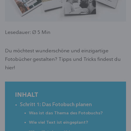
Lesedauer: Ø
5
Min
Du möchtest wunderschöne und einzigartige
Fotobücher gestalten? Tipps und Tricks findest du
hier!
INHALT
Schritt 1: Das Fotobuch planen
Was ist das Thema des Fotobuchs?
Wie viel Text ist eingeplant?