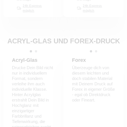
24h Express
24h Express
möglich
möglich
ACRYL-GLAS UND FOREX-DRUCK
Acryl-Glas
Forex
Drucke Dein Bild nicht
Überzeuge dich von
nur in individuellem
diesem leichten und
Format, sondern
doch stabilen Material
verleihe ihm auch
mit Deinem Druck auf
individuelle Klasse.
Forex in eigener Größe
Hinter Acrylglas
- egal ob Direktdruck
erstrahlt Dein Bild in
oder Fineart.
Hochglanz mit
einzigartiger
Farbbrillanz und
Tiefenwirkung, die
seinesgleichen sucht.