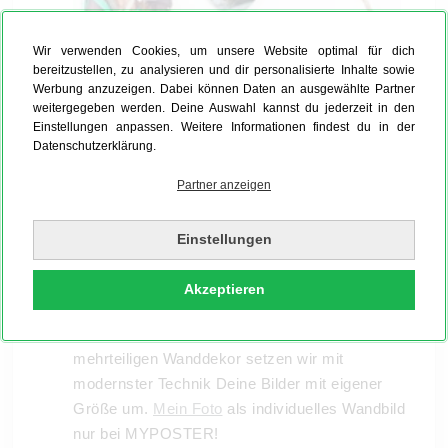
Wir verwenden Cookies, um unsere Website optimal für dich
bereitzustellen, zu analysieren und dir personalisierte Inhalte sowie
Werbung anzuzeigen. Dabei können Daten an ausgewählte Partner
weitergegeben werden. Deine Auswahl kannst du jederzeit in den
Einstellungen anpassen. Weitere Informationen findest du in der
Datenschutzerklärung.
Partner anzeigen
Individuelle Wandbilder kannst Du mit
MYPOSTER nicht nur in Standard-Formaten
Einstellungen
umsetzen, sondern auch die eigene Größe ganz
nach Wunsch auf dem ausgesuchten Material
Akzeptieren
umsetzen. Vom Großformat bis zur kleinen
Klebefolie, vom runden Wandbild bis zum
mehrteiligen Wanddekor setzen wir mit
modernster Technik Deine Bilder mit eigener
Größe um.
Mein Foto
als individuelles Wandbild
nur bei MYPOSTER!