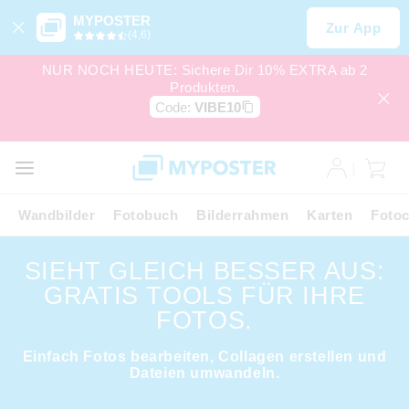
MYPOSTER
Zur App
(4,6)
NUR NOCH HEUTE: Sichere Dir 10% EXTRA ab 2
Produkten.
Code:
VIBE10
Wandbilder
Fotobuch
Bilderrahmen
Karten
Fotoc
SIEHT GLEICH BESSER AUS:
GRATIS TOOLS FÜR IHRE
FOTOS.
Einfach Fotos bearbeiten, Collagen erstellen und
Dateien umwandeln.