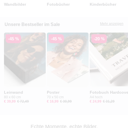
Wandbilder
Fotobücher
Kinderbücher
Mehr anzeigen
Unsere Bestseller im Sale
-45 %
-45 %
-20 %
Leinwand
Poster
Fotobuch Hardcove
80 x 60 cm
70 x 50 cm
A4 hoch
€ 39,99
€ 72,49
€ 16,99
€ 30,99
€ 24,99
€ 31,29
Echte Momente, echte Bilder.