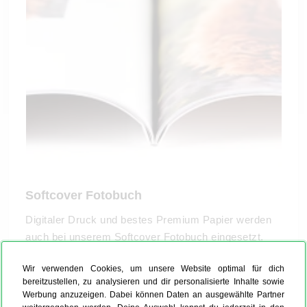
Softcover Fotobuch
Digitaler Druck und bestes Premium Papier werden
auch bei unserem Softcover Fotobuch eingesetzt.
Der Unterschied zum Hardcover Fotobuch: Sein
Wir verwenden Cookies, um unsere Website optimal für dich
elastischer Einband. Damit wirkt es wie ein
bereitzustellen, zu analysieren und dir personalisierte Inhalte sowie
Hochglanz-Magazin.
Werbung anzuzeigen. Dabei können Daten an ausgewählte Partner