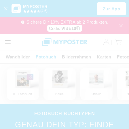
MYPOSTER
Zur App
(4,6)
🪩 Sichere Dir 10% EXTRA ab 2 Produkten.
Code:
VIBE10
Wandbilder
Fotobuch
Bilderrahmen
Karten
Fotoc
KI-Fotobuch
Basic
Urlaub
H
FOTOBUCH-BUCHTYPEN
GENAU DEIN TYP: FINDE