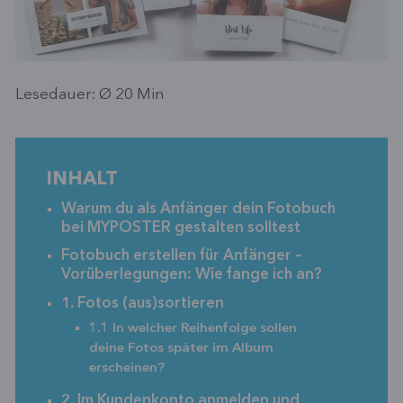
Lesedauer: Ø
20
Min
INHALT
Warum du als Anfänger dein Fotobuch
bei MYPOSTER gestalten solltest
Fotobuch erstellen für Anfänger –
Vorüberlegungen: Wie fange ich an?
1. Fotos (aus)sortieren
1.1 In welcher Reihenfolge sollen
deine Fotos später im Album
erscheinen?
2. Im Kundenkonto anmelden und