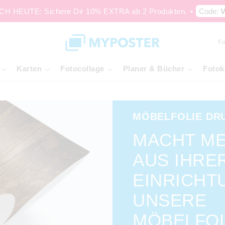
H HEUTE: Sichere Dir 10% EXTRA ab 2 Produkten.
•
Code:
V
Fo
Karten
Fotocollage
Planer & Bücher
Fotok
MÖBELFOLIE DR
MACHT M
AUS IHRE
EINRICHT
UNSERE
MÖBELFOL