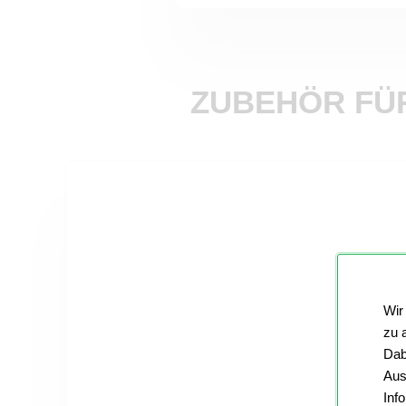
ZUBEHÖR FÜR
Wir
zu 
Dab
Aus
Inf