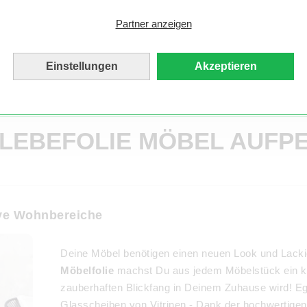
Partner anzeigen
Einstellungen
Akzeptieren
Auch als 
KLEBEFOLIE MÖBEL AUFP
tive Wohnbereiche
Deine Möbel benötigen einen neuen Look und Lackier
Möbelfolie
machst Du aus jedem Möbelstück ein kre
zauberhaften Blickfang in Deinem Zuhause wird! Eg
Glasscheiben von Vitrinen - Dank der hochwertige