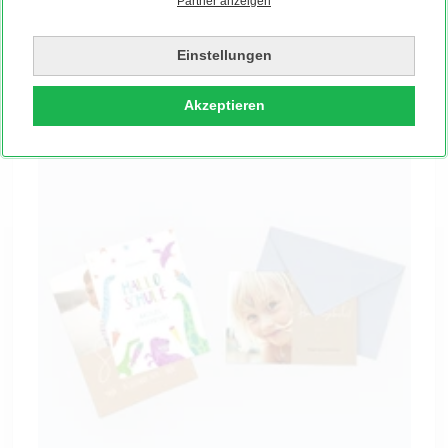
Partner anzeigen
Diese Formate sind besonders gefragt:
Klappkarte (mehr Platz für Ablauf & Rückmeldung)
Einstellungen
Postkarte (kurz, knackig, unkompliziert)
DIN Lang, Leporello, Booklet & mehr
Akzeptieren