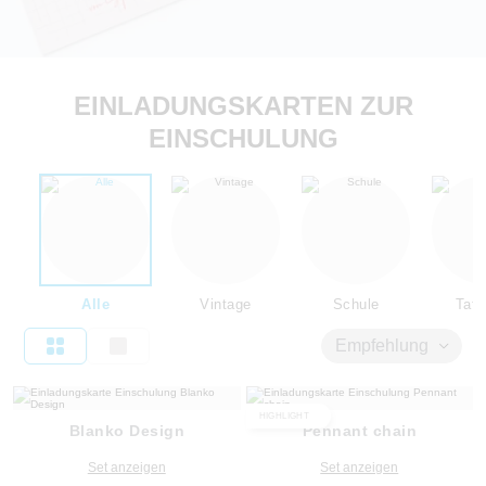
EINLADUNGSKARTEN ZUR
EINSCHULUNG
Alle
Vintage
Schule
Tafe
Empfehlung
HIGHLIGHT
Blanko Design
Pennant chain
Set anzeigen
Set anzeigen