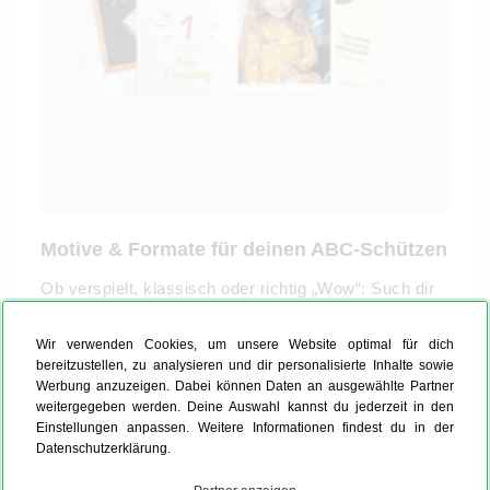
Motive & Formate für deinen ABC-Schützen
Ob verspielt, klassisch oder richtig „Wow“: Such dir
den Look aus, der zu deinem Kind passt und mach
daraus eine Einladung, die man gerne aufhebt.
Wir verwenden Cookies, um unsere Website optimal für dich
bereitzustellen, zu analysieren und dir personalisierte Inhalte sowie
Beliebte Stilrichtungen & Themen:
Werbung anzuzeigen. Dabei können Daten an ausgewählte Partner
Tafellook, Vintage, Schule, Tiere
weitergegeben werden. Deine Auswahl kannst du jederzeit in den
mit Foto (für das stolze Schultüten-Bild)
Einstellungen anpassen. Weitere Informationen findest du in der
Datenschutzerklärung.
Disney-Einladungskarte
n (z. B. Mickey, Frozen &
Co.)