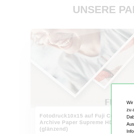
UNSERE PA
Wir
zu 
Fotodruck10x15 auf Fuji Crystal
Dab
Archive Paper Supreme HD
Aus
(glänzend)
Inf