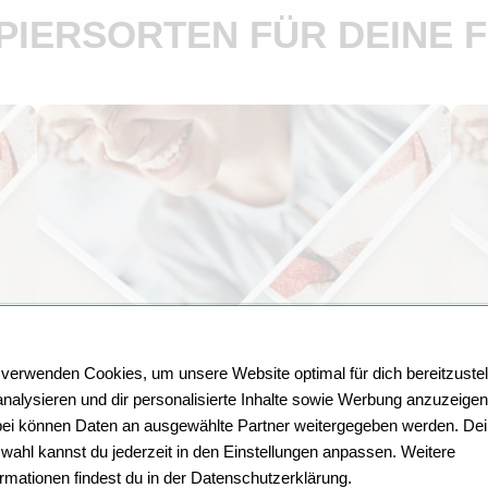
PIERSORTEN FÜR DEINE F
 verwenden Cookies, um unsere Website optimal für dich bereitzustel
analysieren und dir personalisierte Inhalte sowie Werbung anzuzeigen
Fotodruck10x15 auf Fuji Crystal
ei können Daten an ausgewählte Partner weitergegeben werden. De
Archive Paper Supreme HD (matt)
wahl kannst du jederzeit in den Einstellungen anpassen. Weitere
ormationen findest du in der Datenschutzerklärung.
Gedruckt auf der matten Version des Premium-