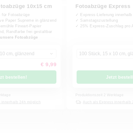
otoabzüge 10x15 cm
Fotoabzüge Express
t für Fotoabzüge
✓ Express-Lieferung innerhalb
ive Paper Supreme in glänzend
✓ Samstagszustellung
emühle Fineart-Papier
✓ 25% Express-Zuschlag pro A
d, Randfarbe frei gestaltbar
 unsere Fotoabzüge
 10 cm, glänzend
100 Stück, 15 x 10 cm, g
€ 9,99
zt bestellen!
Jetzt bestel
ktage
Produktionszeit
2
Werktage
 innerhalb 24h möglich
Auch als Express innerhalb