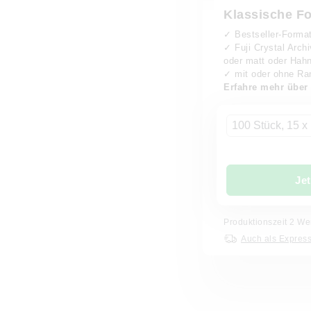
Klassische F
✓ Bestseller-Forma
✓ Fuji Crystal Arch
oder matt oder Hahn
✓ mit oder ohne Ran
Erfahre mehr über
100 Stück, 15 x
Jet
Produktionszeit
2
Wer
Auch als Express