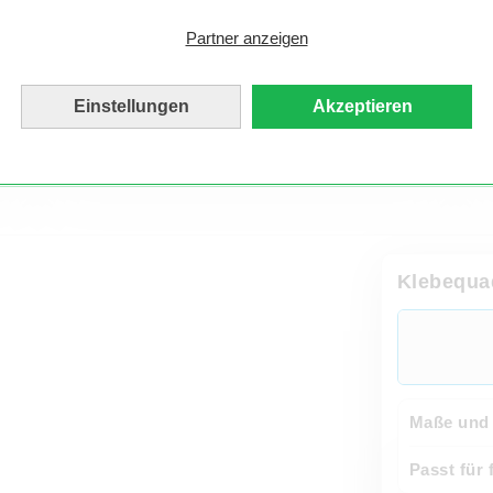
Colorpapiers von Fuji sehen Deine Bilder 10x15
extra edel aus! Auch hier fällt die hochwertige
Partner anzeigen
Oberfläche und der goldene Rückseitendruck
besonders ins Auge.
Einstellungen
Akzeptieren
Klebequa
Maße und 
Passt für