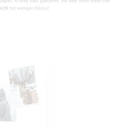
apier, in matt oder glänzend, mit oder ohne Rand und
0x15
mit wenigen Klicks!