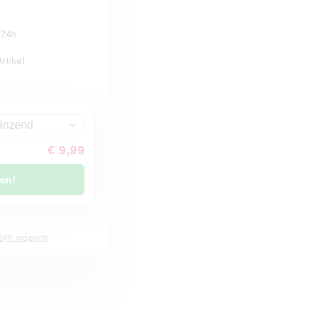
 24h
rtikel
länzend
€ 9,99
len!
 24h möglich