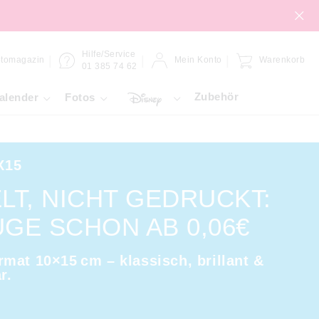
Hilfe/Service
tomagazin
Mein Konto
Warenkorb
01 385 74 62
Zubehör
alender
Fotos
X15
LT, NICHT GEDRUCKT:
GE SCHON AB 0,06€
mat 10×15 cm – klassisch, brillant &
r.