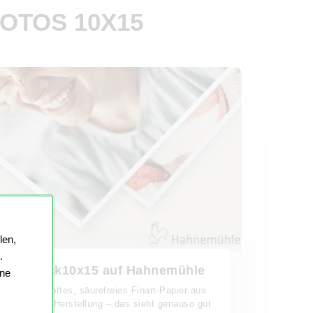
OTOS 10X15
len,
.
Fotodruck10x15 auf Hahnemühle
ine
Handgeschöpftes, säurefreies Finart-Papier aus
nachhaltiger Herstellung – das sieht genauso gut