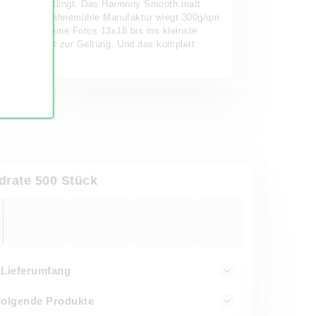
aus, wie es klingt. Das Harmony Smooth matt
Papier der Hahnemühle Manufaktur wiegt 300g/qm
und bringt Deine Fotos 13x18 bis ins kleinste
Detail perfekt zur Geltung. Und das komplett
spiegelfrei.
drate 500 Stück
Lieferumfang
 folgende Produkte