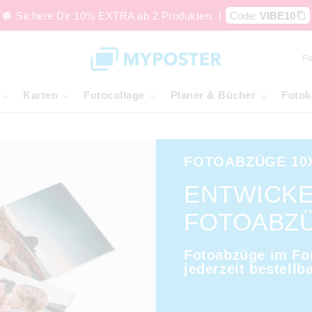
🪩 Sichere Dir 10% EXTRA ab 2 Produkten.
|
Code:
VIBE10
Fo
Karten
Fotocollage
Planer & Bücher
Fotok
FOTOABZÜGE 10
ENTWICKE
FOTOABZÜ
Fotoabzüge im For
jederzeit bestellba