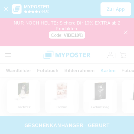
MYPOSTER
Zur App
(4,6)
NUR NOCH HEUTE: Sichere Dir 10% EXTRA ab 2
Produkten.
Code:
VIBE10
Wandbilder
Fotobuch
Bilderrahmen
Karten
Fotoc
Hochzeit
Geburt
Geburtstag
GESCHENKANHÄNGER - GEBURT