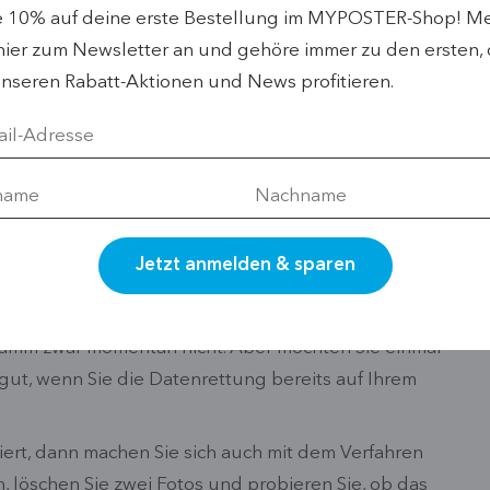
e 10% auf deine erste Bestellung im MYPOSTER-Shop! M
passende Datenrettungs-Programm aus dem Internet
hier zum Newsletter an und gehöre immer zu den ersten, 
anwenden. Bevor wir aber ins Detail gehen, diese
nseren Rabatt-Aktionen und News profitieren.
 gelöscht, das Sie wiederherstellen möchten?
ie Karte. Nehmen Sie die Karte am besten sofort aus
s auf der Karte speichern, könnte das gelöschte Bild
ungewolltem Löschen auch nicht neu.
also das Wiederherstellungs-Programm) am besten
gramm zwar momentan nicht. Aber möchten Sie einmal
 gut, wenn Sie die Datenrettung bereits auf Ihrem
iert, dann machen Sie sich auch mit dem Verfahren
n, löschen Sie zwei Fotos und probieren Sie, ob das