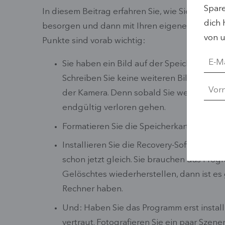
Spar
In diesem Beitrag erfahren Sie, wie Sie das 
dich 
besorgen und dann mit Ihren eigenen Bildern 
von u
Punkte sind vorab wichtig:
Sie haben ein Bild auf der Speicherkarte
Schreiben Sie keine weiteren Bilder auf d
der Kamera. Denn sobald Sie weitere Foto
endgültig verloren gehen.
Formatieren Sie die Speicherkarte nach 
Installieren Sie die Recovery-Software (
schon jetzt gleich. Sie brauchen das Pro
Gelöschtes wiederherstellen, dann ist es
Rechner haben.
Und: Haben Sie das Programm erst install
vertraut. Fotografieren Sie ein paar Szene