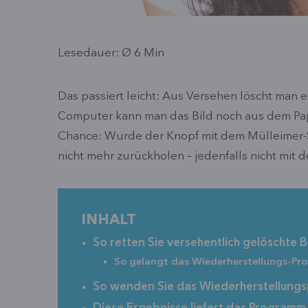
Lesedauer: Ø
6
Min
Das passiert leicht: Aus Versehen löscht man e
Computer kann man das Bild noch aus dem Pap
Chance: Wurde der Knopf mit dem Mülleimer-Sy
nicht mehr zurückholen – jedenfalls nicht mit 
INHALT
So retten Sie versehentlich gelöschte 
So gelangt das Wiederherstellungs-Pr
So wenden Sie das Wiederherstellung