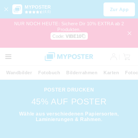
MYPOSTER
Zur App
(4,6)
NUR NOCH HEUTE: Sichere Dir 10% EXTRA ab 2
Produkten.
Code:
VIBE10
Wandbilder
Fotobuch
Bilderrahmen
Karten
Fotoc
POSTER DRUCKEN
45% AUF POSTER
Wähle aus verschiedenen Papiersorten,
Laminierungen & Rahmen.