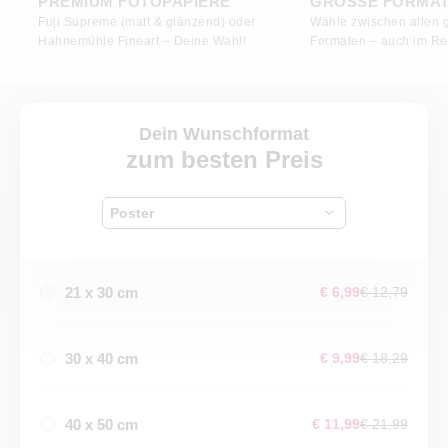
PREMIUM FOTOPAPIERE
GROSSE FORMAT
Fuji Supreme (matt & glänzend) oder
Wähle zwischen allen 
Hahnemühle Fineart – Deine Wahl!
Formaten – auch im Re
Dein Wunschformat
zum besten Preis
Poster
21 x 30 cm
€ 6,99
€ 12,79
30 x 40 cm
€ 9,99
€ 18,29
40 x 50 cm
€ 11,99
€ 21,99