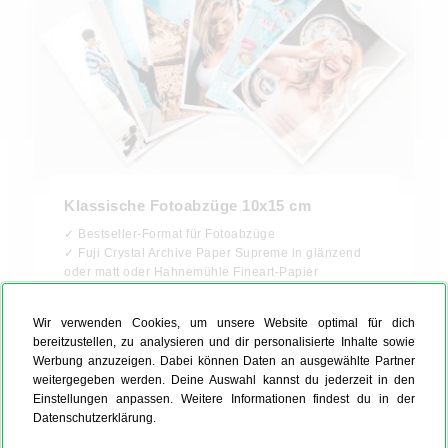
Klassische Fotoabzüge 10x15 cm
✓ Bestseller-Format für Fotoabzüge
✓ Fuji Crystal Archive Paper Supreme in glänzend
oder matt oder Hahnemühle Fineart-Papier
✓ mit oder ohne Rand, Randfarbe frei gestaltbar
Wir verwenden Cookies, um unsere Website optimal für dich
bereitzustellen, zu analysieren und dir personalisierte Inhalte sowie
100 Stück, 15 x 10 cm, glänzend
Werbung anzuzeigen. Dabei können Daten an ausgewählte Partner
weitergegeben werden. Deine Auswahl kannst du jederzeit in den
€ 9,99
Einstellungen anpassen. Weitere Informationen findest du in der
Datenschutzerklärung.
Jetzt bestellen!