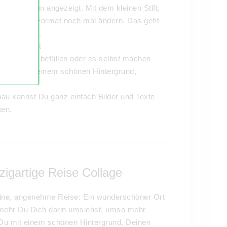
ten Angaben angezeigt. Mit dem kleinen Stift,
al und das Format noch mal ändern. Das geht
ge-Vorschau.
sende Layout
inen Fotos befüllen oder es selbst machen
 Laune mit einem schönen Hintergrund,
hau kannst Du ganz einfach Bilder und Texte
ten.
zigartige Reise Collage
eine, angenehme Reise: Ein wunderschöner Ort
 mehr Du Dich darin umsiehst, umso mehr
t Du mit einem schönen Hintergrund, Deinen