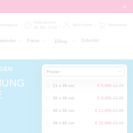
Hilfe/Service
tomagazin
Mein Konto
Warenkorb
01 385 74 62
Zubehör
alender
Fotos
GEN
Poster
NUNG
21 x 30 cm
€ 6,99
€ 12,79
E
30 x 40 cm
€ 9,99
€ 18,29
40 x 50 cm
€ 11,99
€ 21,99
40 x 60 cm
€ 12,99
€ 23,49