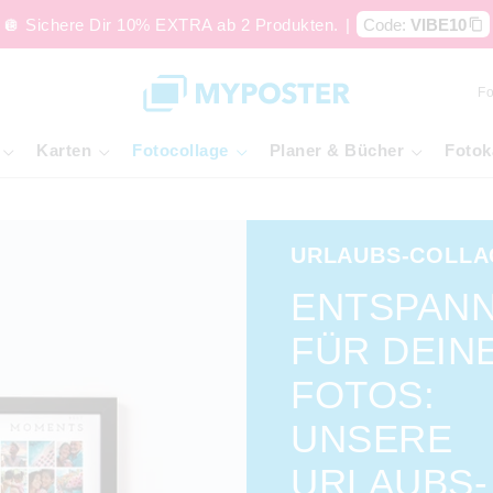
🪩 Sichere Dir 10% EXTRA ab 2 Produkten.
|
Code:
VIBE10
Fo
Karten
Fotocollage
Planer & Bücher
Fotok
URLAUBS-COLLA
ENTSPAN
FÜR DEIN
FOTOS:
UNSERE
URLAUBS-