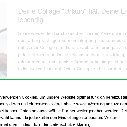
Deine Collage "Urlaub" hält Deine E
lebendig
Spüre wieder den Sand zwischen Deinen Zehen, wenn 
den farbenprächtigen Sonnenuntergang und schmecke
mit Deiner Collage sämtliche Urlaubserinnerungen zu
jederzeit wieder an Deinen Sehnsuchtsort zurückbringt
erklommen oder die coolste Arschbombe hingelegt hab
individuellen Platz auf Deiner Collage zu bekommen. L
 verwenden Cookies, um unsere Website optimal für dich bereitzustel
So erstellest Du Deine Collage "Url
analysieren und dir personalisierte Inhalte sowie Werbung anzuzeigen
ei können Daten an ausgewählte Partner weitergegeben werden. De
Wähle das Material und das Format für Deine Col
wahl kannst du jederzeit in den Einstellungen anpassen. Weitere
ormationen findest du in der Datenschutzerklärung.
Button. So kommst Du in den Collagen-Konfigurat