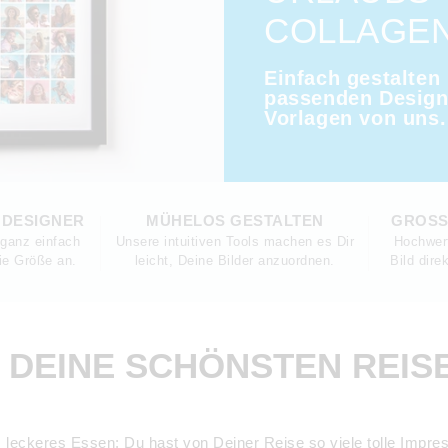
COLLAGEN
Einfach gestalten
passenden Design
Vorlagen von uns.
 DESIGNER
MÜHELOS GESTALTEN
GROSSE
 ganz einfach
Unsere intuitiven Tools machen es Dir
Hochwert
die Größe an.
leicht, Deine Bilder anzuordnen.
Bild dire
 DEINE SCHÖNSTEN REI
leckeres Essen: Du hast von Deiner Reise so viele tolle Impres