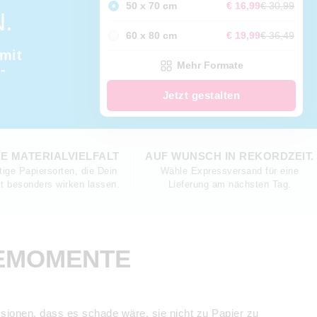
50 x 70 cm
€ 16,99
€ 30,99
.
60 x 80 cm
€ 19,99
€ 36,49
 mit
Mehr Formate
-
Jetzt gestalten
 MATERIALVIELFALT
AUF WUNSCH IN REKORDZEIT.
ige Papiersorten, die Dein
Wähle Expressversand für eine
kt besonders wirken lassen.
Lieferung am nächsten Tag.
SEMOMENTE
sionen, dass es schade wäre, sie nicht zu Papier zu