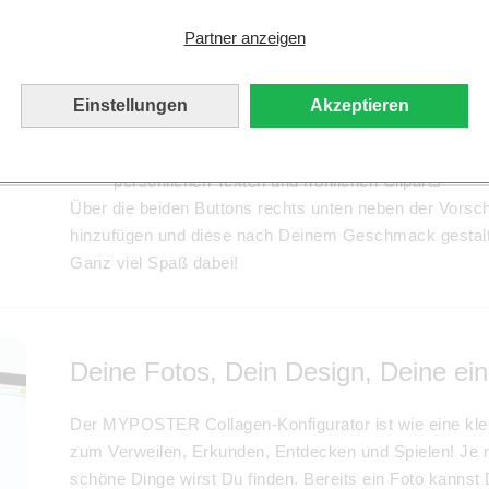
Oben links im Konfigurator werden Dir die gewähl
Partner anzeigen
der sich daneben befindet, kannst Du das Materi
ebenso über die Buttons rechts neben der Colla
Lade jetzt Deine Bilder hoch und wähle das pas
Einstellungen
Akzeptieren
Du kannst das Layout-Raster automatisch mit De
Erstelle Deine Collage Urlaub nun nach Lust und
persönlichen Texten und fröhlichen Cliparts
Über die beiden Buttons rechts unten neben der Vorsc
hinzufügen und diese nach Deinem Geschmack gestal
Ganz viel Spaß dabei!
Deine Fotos, Dein Design, Deine ein
Der MYPOSTER Collagen-Konfigurator ist wie eine kl
zum Verweilen, Erkunden, Entdecken und Spielen! Je
schöne Dinge wirst Du finden. Bereits ein Foto kanns