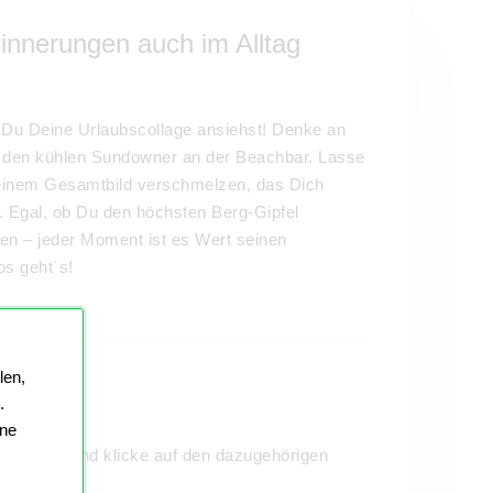
rinnerungen auch im Alltag
Du Deine Urlaubscollage ansiehst! Denke an
 den kühlen Sundowner an der Beachbar. Lasse
 einem Gesamtbild verschmelzen, das Dich
. Egal, ob Du den höchsten Berg-Gipfel
en – jeder Moment ist es Wert seinen
os geht´s!
len,
aub"
.
ine
lage aus und klicke auf den dazugehörigen
or.