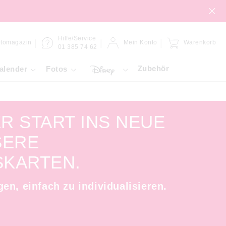
Hilfe/Service
tomagazin
Mein Konto
Warenkorb
01 385 74 62
Zubehör
alender
Fotos
R START INS NEUE
SERE
KARTEN.
en, einfach zu individualisieren.