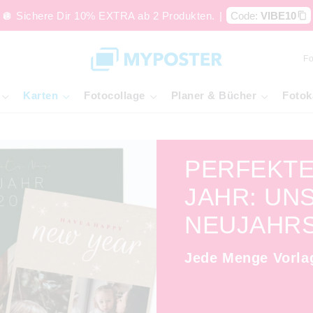
🪩 Sichere Dir 10% EXTRA ab 2 Produkten.
|
Code:
VIBE10
Fo
Karten
Fotocollage
Planer & Bücher
Fotok
PERFEKTE
JAHR: UN
NEUJAHRS
Jede Menge Vorlag