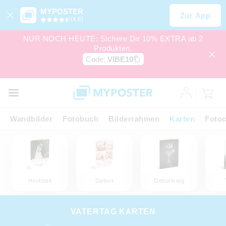
MYPOSTER
Zur App
(4,6)
NUR NOCH HEUTE: Sichere Dir 10% EXTRA ab 2
Produkten.
Code:
VIBE10
Wandbilder
Fotobuch
Bilderrahmen
Karten
Fotoc
Hochzeit
Geburt
Geburtstag
VATERTAG KARTEN