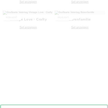
Set anzeigen
Set anzeigen
HIGHLIGHT
HIGHLIGHT
Vintage Love · Crafty
Bärenfamilie
Set anzeigen
Set anzeigen