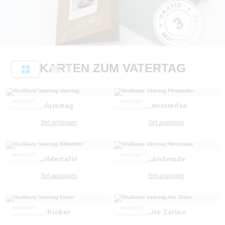
KARTEN ZUM VATERTAG
HIGHLIGHT
HIGHLIGHT
Vatertag
Filmstreifen
Set anzeigen
Set anzeigen
HIGHLIGHT
HIGHLIGHT
Bildertafel
Handmade
Set anzeigen
Set anzeigen
HIGHLIGHT
HIGHLIGHT
Kicker
Alte Zeiten