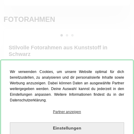
FOTORAHMEN
Stilvolle Fotorahmen aus Kunststoff in
Schwarz
Mehr Produktinfos
Wir verwenden Cookies, um unsere Website optimal für dich
Material:
Poster
bereitzustellen, zu analysieren und dir personalisierte Inhalte sowie
Werbung anzuzeigen. Dabei können Daten an ausgewählte Partner
weitergegeben werden. Deine Auswahl kannst du jederzeit in den
Einstellungen anpassen. Weitere Informationen findest du in der
Datenschutzerklärung.
Rahmen:
Kunststoff Schwarz
Partner anzeigen
Einstellungen