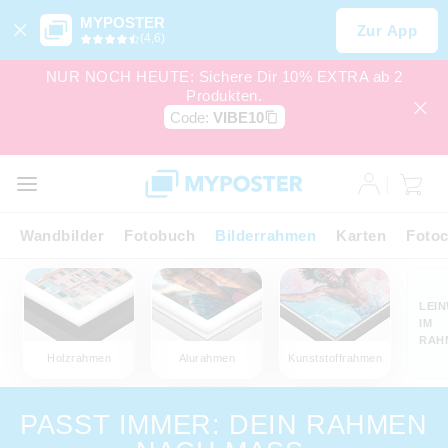
MYPOSTER
Zur App
(4,6)
NUR NOCH HEUTE: Sichere Dir 10% EXTRA ab 2
Produkten.
Code:
VIBE10
Wandbilder
Fotobuch
Bilderrahmen
Karten
Fotoc
LEI
IM
RAH
Holzrahmen
Alurahmen
Kunststoffrahmen
PASST IMMER: DEIN RAHMEN