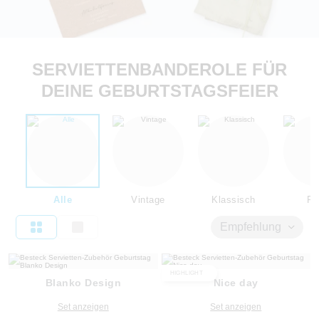
SERVIETTENBANDEROLE FÜR
DEINE GEBURTSTAGSFEIER
Alle
Vintage
Klassisch
Flo
Empfehlung
HIGHLIGHT
Blanko Design
Nice day
Set anzeigen
Set anzeigen