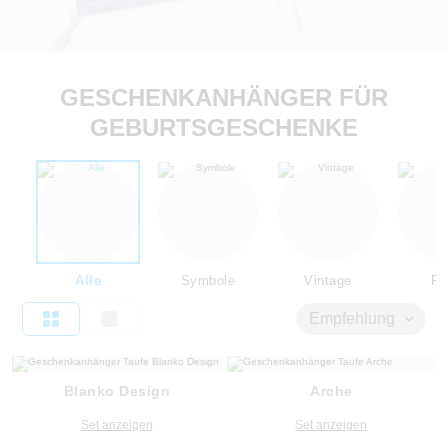
GESCHENKANHÄNGER FÜR
GEBURTSGESCHENKE
Alle
Symbole
Vintage
Flo
Empfehlung
Blanko Design
Arche
Set anzeigen
Set anzeigen