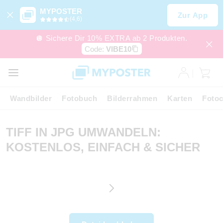
MYPOSTER
Zur App
(4,6)
🪩 Sichere Dir 10% EXTRA ab 2 Produkten.
Code:
VIBE10
Wandbilder
Fotobuch
Bilderrahmen
Karten
Fotoc
TIFF IN JPG UMWANDELN:
KOSTENLOS, EINFACH & SICHER