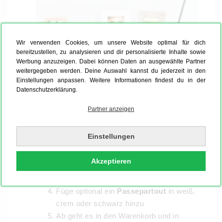
Wir verwenden Cookies, um unsere Website optimal für dich
bereitzustellen, zu analysieren und dir personalisierte Inhalte sowie
Werbung anzuzeigen. Dabei können Daten an ausgewählte Partner
weitergegeben werden. Deine Auswahl kannst du jederzeit in den
Einstellungen anpassen. Weitere Informationen findest du in der
Datenschutzerklärung.
Öffne mit einem Klick auf "Jetzt gestalten"
unseren super-einfachen Online-
Partner anzeigen
Konfigurator
Entscheide ob Du Deinen Bilderrahmen
Einstellungen
mit oder ohne Bild
gestalten möchtest
Wähle unter "Material & Rahmen" Deine
Akzeptieren
Wunsch-Umrahmung aus
Holz oder
Aluminium
Füge optional ein
Passepartout
in weiß,
crem oder schwarz hinzu
Ab geht es in den Warenkorb und in