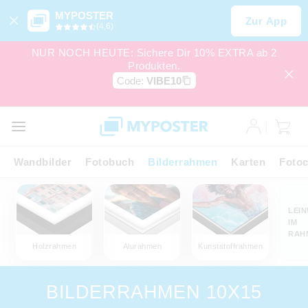
MYPOSTER
Zur App
(4,6)
NUR NOCH HEUTE: Sichere Dir 10% EXTRA ab 2
Produkten.
Code:
VIBE10
Wandbilder
Fotobuch
Bilderrahmen
Karten
Fotoc
LEI
IM
RAH
Holzrahmen
Alurahmen
Kunststoffrahmen
BILDERRAHMEN 10X15